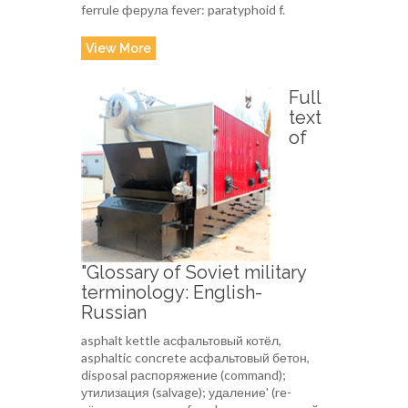
ferrule ферула fever: paratyphoid f.
View More
Full
text
of
"Glossary of Soviet military
terminology: English-
Russian
asphalt kettle асфальтовый котёл,
asphaltic concrete асфальтовый бетон,
disposal распоряжение (command);
утилизация (salvage); удаление' (re-