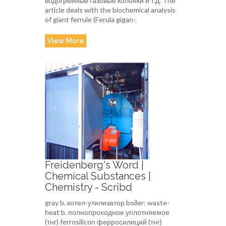
водогрейные газовые колонки и т.д. The
article deals with the biochemical analysis
of giant ferrule (Ferula gigan-.
View More
Freidenberg's Word |
Chemical Substances |
Chemistry - Scribd
gray b. котел-утилизатор boiler: waste-
heat b. полнопроходное уплотняемое
(тнг) ferrosilicon ферросилиций (тнг)