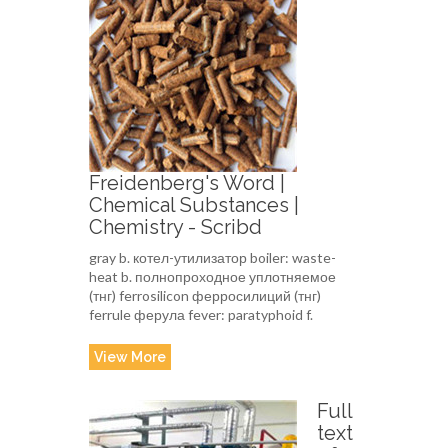
Freidenberg's Word |
Chemical Substances |
Chemistry - Scribd
gray b. котел-утилизатор boiler: waste-
heat b. полнопроходное уплотняемое
(тнг) ferrosilicon ферросилиций (тнг)
ferrule ферула fever: paratyphoid f.
View More
Full
text