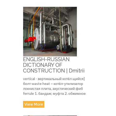
ENGLISH-RUSSIAN
DICTIONARY OF
CONSTRUCTION | Dmitrii
vertical - вертикальный котёл щийся]
болт waste heat ~ котёл-утилизатор
локнистая плита, акустический фиб
ferrule 1. бандаж; муфта 2. обжимное
View More