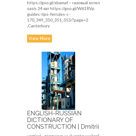
https://goo.gl/xbamaf – газовый котел
oasis 24 квт https://goo.gl/W61RVp
guides-tips-ferrules-c-
170_349_350_351_353/?page=2
,Canterbury
View More
ENGLISH-RUSSIAN
DICTIONARY OF
CONSTRUCTION | Dmitrii
vertical - вертикальный котёл щийся]