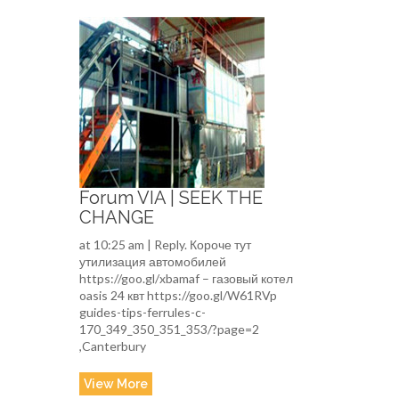
Forum VIA | SEEK THE
CHANGE
at 10:25 am | Reply. Короче тут
утилизация автомобилей
https://goo.gl/xbamaf – газовый котел
oasis 24 квт https://goo.gl/W61RVp
guides-tips-ferrules-c-
170_349_350_351_353/?page=2
,Canterbury
View More