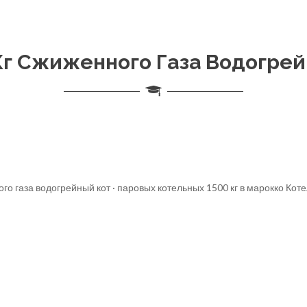
Кг Сжиженного Газа Водогре
ого газа водогрейный кот · паровых котельных 1500 кг в марокко Ко