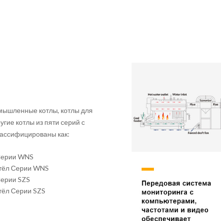
мышленные котлы, котлы для
гие котлы из пяти серий с
лассифицированы как:
Серии WNS
тёл Серии WNS
Серии SZS
тёл Серии SZS