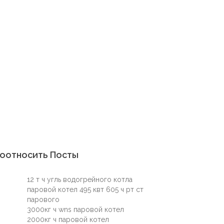
оотносить Посты
12 т ч угль водогрейного котла
паровой котел 495 квт 605 ч рт ст
парового
3000кг ч wns паровой котел
2000кг ч паровой котел