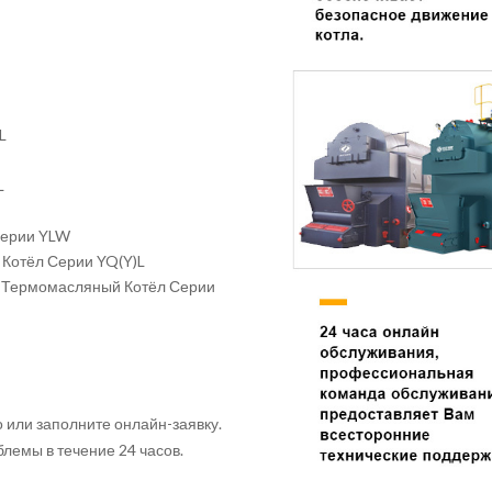
L
L
Серии YLW
Котёл Серии YQ(Y)L
 Термомасляный Котёл Серии
 или заполните онлайн-заявку.
лемы в течение 24 часов.