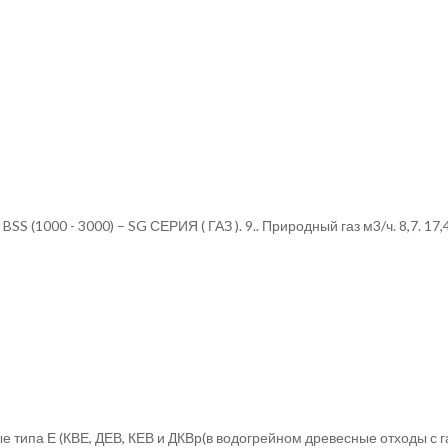
(1000 - 3000) – SG СЕРИЯ ( ГАЗ ). 9.. Природный газ м3/ч. 8,7. 17,4. 26
 типа Е (КВЕ, ДЕВ, КЕВ и ДКВр(в водогрейном древесные отходы с г