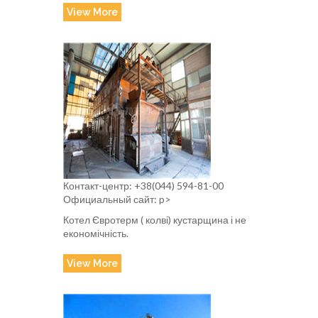
View More
Контакт-центр: +38(044) 594-81-00
Официальный сайт: p>
Котел Євротерм ( колві) кустарщина і не
економічність.
View More