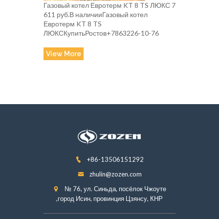
Газовый котел Евротерм KT 8 TS ЛЮКС 7
611 руб.В наличииГазовый котел
Евротерм KT 8 TS
ЛЮКСКупитьРостов+7863226-10-76
View More
+86-13506151292
zhulin@zozen.com
№ 76, ул. Синьда, посёлок Чжоуте
,город Исин, провинция Цзянсу, КНР